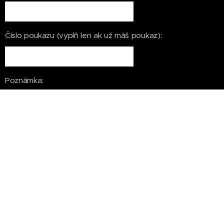
Číslo poukazu (vyplň len ak už máš poukaz):
Poznámka:
Súhlasím so spracovaním
osobných údajov pre
marketingové účely
Budeš si dávať kurz do nákladov?