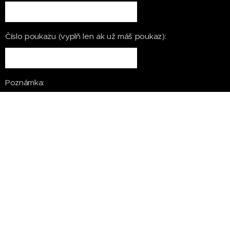
Číslo poukazu (vyplň len ak už máš poukaz):
Poznámka:
Súhlasím so spracovaním
osobných údajov pre
marketingové účely
Budeš si dávať kurz do nákladov?